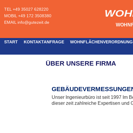
TEL +49 35027 628220
WOH
MOBIL +49 172 3508380
EMAIL info@gutezeit.de
WOHNFL
START
KONTAKTANFRAGE
WOHNFLÄCHENVERORDNUNG
ÜBER UNSERE FIRMA
GEBÄUDEVERMESSUNGEN
Unser Ingenieurbüro ist seit 1997 Im
dieser zeit zahlreiche Expertisen und 