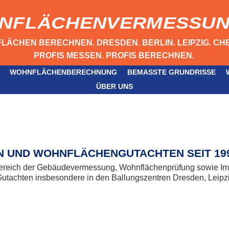
NFLÄCHENVERMESSUN
ÄCHEN BERECHNEN. DRESDEN. BERLIN. LEIPZIG. CHE
PROFIS MESSEN. PROFIS BERECHNEN.
WOHNFLÄCHENBERECHNUNG
BEMASSTE GRUNDRISSE
ÜBER UNS
 UND WOHNFLÄCHENGUTACHTEN SEIT 19
 Bereich der Gebäudevermessung, Wohnflächenprüfung sowie Imm
Gutachten insbesondere in den Ballungszentren Dresden, Leipzig,